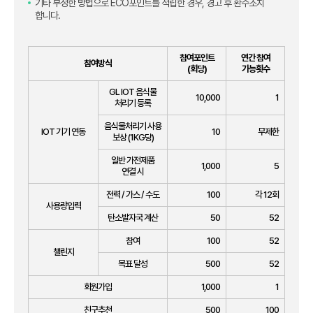
기타 부정한 방법으로 ECO포인트를 적립한 경우, 경고 후 환수조치
합니다.
참여포인트
연간 참여
참여방식
(회당)
가능횟수
GL IOT 음식물
10,000
1
처리기 등록
음식물처리기 사용
IOT 기기 연동
10
무제한
보상 (1KG당)
일반 가전제품
1,000
5
연결 시
전력 / 가스 / 수도
100
각 12회
사용량입력
탄소발자국 계산
50
52
참여
100
52
챌린지
목표 달성
500
52
회원가입
1,000
1
친구추천
500
100