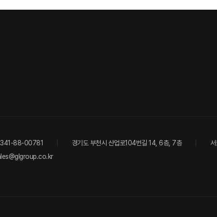
41-88-00781
경기도 부천시 산업로104번길 14, 6층, 7층
서
ales@glgroup.co.kr