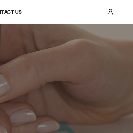
TACT US
문의
책
AS문의