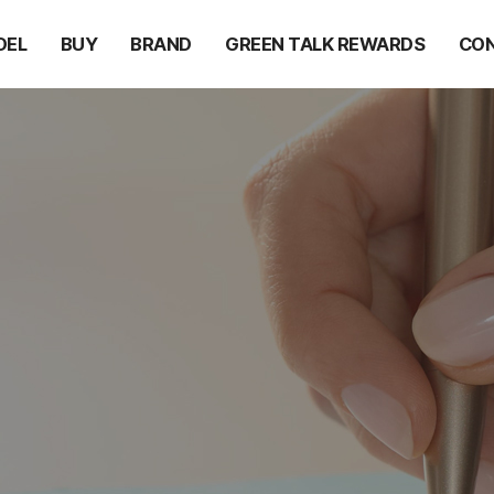
DEL
BUY
BRAND
GREEN TALK REWARDS
CON
015KP
Shopping Mall
Patent
GL-015K
탄소보상 그린톡 서비스
New Technology
OEM 상담
Different
포인트 정