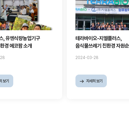
스, 유엔식량농업기구
테라바이오-지엘플러스,
환경 에코팜 소개
음식물쓰레기 친환경 자원
구축
-28
2024-03-28
히 보기
자세히 보기