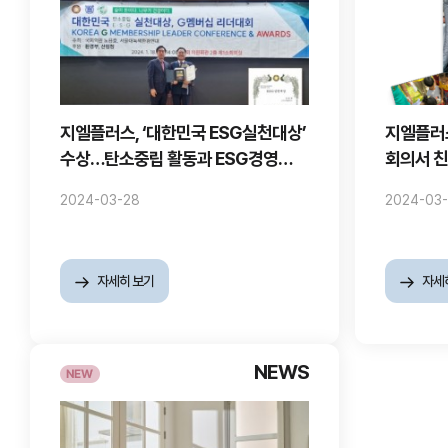
지엘플러스, ‘대한민국 ESG실천대상’
지엘플러
수상…탄소중립 활동과 ESG경영
회의서 친
성과 인정
2024-03-28
2024-03
자세히 보기
자세
NEWS