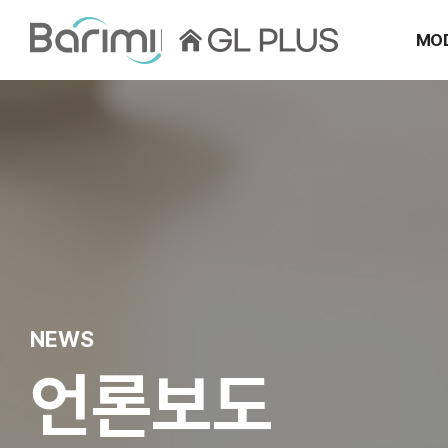
MO
GL-015KS
What is Barimi?
GL-
NEWS
언론보도